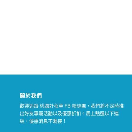
關於我們
歡迎追蹤 桃園計程車
FB 粉絲團
，我們將不定時推
出好友專屬活動以及優惠折扣。馬上點選以下連
結，優惠消息不漏接！